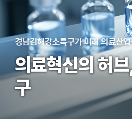
경남김해강소특구가
미래 의료산업
의료혁신의 허브
구