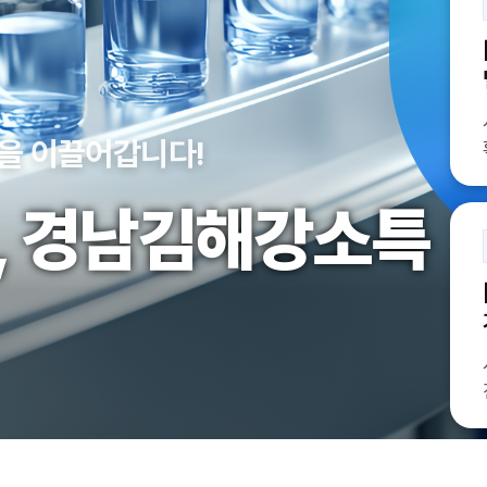
을 이끌어갑니다!
,
경남김해강소특