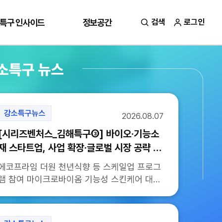
특구 인사이드
정보공간
검색
로그인
소특구 뉴스
강소특구뉴스
2026.08.07
[시리즈벤처스_김해특구③] 바이오·기능소
재 스타트업, 사업 확장·글로벌 시장 공략 가
속
에코프라임 더원 천년식향 등 스케일업 프로그
램 참여 마이크로바이옴 기능성 스킨케어 대체
단백질 기술 사업화 특히 이번 사업에는 바이
오 기능소재 기술을 기반으로 제품 개발과 사
업 확장...