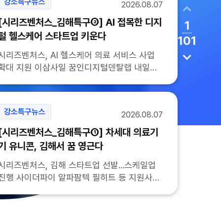
강소특구뉴스
2026.08.07
[시리즈벤처스_김해특구②] AI 접목한 디지
1
털 헬스케어 스타트업 키운다
101
시리즈벤처스, AI 헬스케어 의료 서비스 사업
확대 지원 이삼사일 꿈인디지털덴탈랩 내일은
개발 등 스케일업 참여 [뉴스투데이=서민지 기
자] AI와 디지털 헬스케어 기술을 접목한 김
해...
강소특구뉴스
2026.08.07
[시리즈벤처스_김해특구①] 차세대 의료기
기 유니콘, 김해서 꿈 영근다
시리즈벤처스, 김해 스타트업 선발...스케일업
진행 사이더파이 알파팜텍 필히트 등 지원사업
참여 [뉴스투데이=임성지 기자] 차세대 의료기
기 유니콘을 목표하는 스타트업이 김해에서
혁...