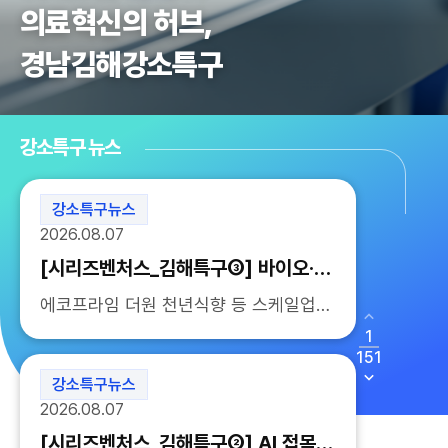
의료혁신의 허브,
경남김해강소특구
강소특구 뉴스
강소특구뉴스
2026.08.07
[시리즈벤처스_김해특구③] 바이오·기
능소재 스타트업, 사업 확장·글로벌 시
에코프라임 더원 천년식향 등 스케일업
장 공략 가속
프로그램 참여 마이크로바이옴 기능성 스
1
킨케어 대체단백질 기술 사업화 특히 이
151
번 사업에는 바이오 기능소재 기술을 기
강소특구뉴스
반으로 제품 개발과 사업 확장...
2026.08.07
[시리즈벤처스_김해특구②] AI 접목한