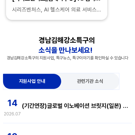
디지털 헬스케어 스타트업 키운다
시리즈벤처스, AI 헬스케어 의료 서비스
사업 확대 지원 이삼사일 꿈인디지털덴탈
랩 내일은개발 등 스케일업 참여 [뉴스투
데이=서민지 기자] AI와 디지털 헬스케어
경남김해강소특구의
기술을 접목한 김해...
소식을 만나보세요!
경남김해강소특구의 지원사업, 특구뉴스, 특구이야기를 확인하실 수 있습니다
지원사업 안내
관련기관 소식
14
(기간연장)글로벌 이노베이션 브릿지(일본) 참여기업 모집 공고(~7/21(화) 14:00까지)
2026.07