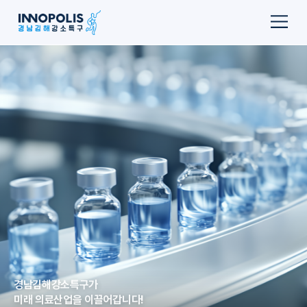
경남김해강소특구가
미래 의료산업을 이끌어갑니다!