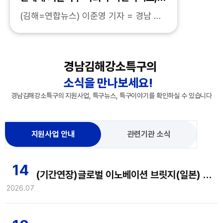
국책 딥테크 사업 선정
(김해=연합뉴스) 이준영 기자 = 경남 김
해에 있는 인제대학교는 기술지주 자회사
인 주식회사 파인디엑스가 과학기술정보
통신부와 연구개발특구진흥재단이 주관
경남김해강소특구의
하는 5극 3특 연구개발특구 딥...
소식을 만나보세요!
경남김해강소특구의 지원사업, 특구뉴스, 특구이야기를 확인하실 수 있습니다
지원사업 안내
관련기관 소식
14
(기간연장)글로벌 이노베이션 브릿지(일본) 참여기업 모집 공고(~7/21(화) 14:00까지)
2026.07