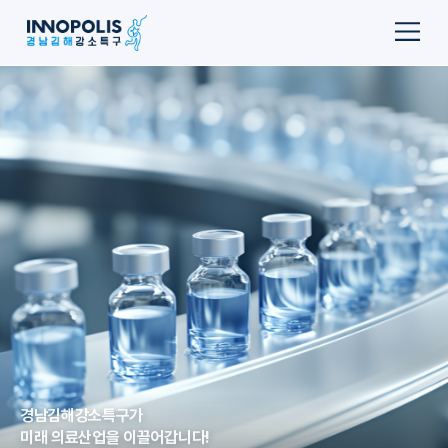
경남김해강소특구가
미래 의료산업을 이끌어갑니다!