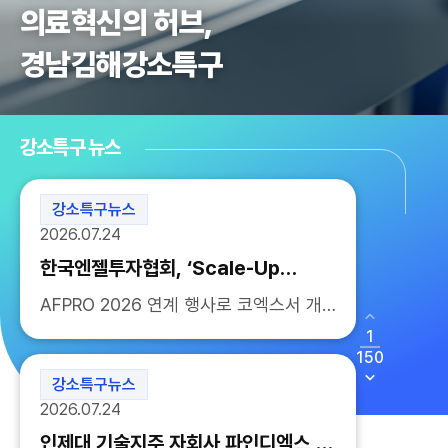
의료혁신의 허브,
경남김해강소특구
강소특구 뉴스
강소특구뉴스
2026.07.24
한국엔젤투자협회, ‘Scale-Up
Summit 2026’ 개최… 창업기업 투
AFPRO 2026 연계 행사로 코엑스서 개
자 기회 확보 지원
최 기술 농산업 분야 14개사 IR 진행 유메
1
드 시그널케어 우수기업 시상 수도권 투
150
자사 대상 1:1 밋업 및 상담 운영 지역허브
강소특구뉴스
발굴 기...
2026.07.24
인제대 기술지주 자회사 파인디엑스,